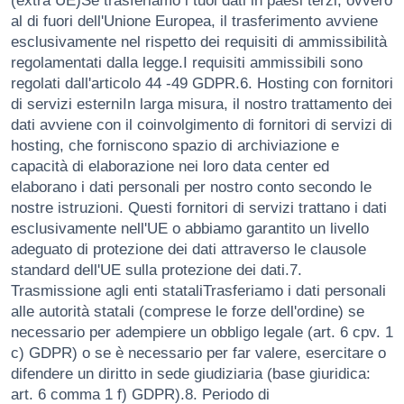
(extra UE)Se trasferiamo i tuoi dati in paesi terzi, ovvero
al di fuori dell'Unione Europea, il trasferimento avviene
esclusivamente nel rispetto dei requisiti di ammissibilità
regolamentati dalla legge.I requisiti ammissibili sono
regolati dall'articolo 44 -49 GDPR.6. Hosting con fornitori
di servizi esterniIn larga misura, il nostro trattamento dei
dati avviene con il coinvolgimento di fornitori di servizi di
hosting, che forniscono spazio di archiviazione e
capacità di elaborazione nei loro data center ed
elaborano i dati personali per nostro conto secondo le
nostre istruzioni. Questi fornitori di servizi trattano i dati
esclusivamente nell'UE o abbiamo garantito un livello
adeguato di protezione dei dati attraverso le clausole
standard dell'UE sulla protezione dei dati.7.
Trasmissione agli enti stataliTrasferiamo i dati personali
alle autorità statali (comprese le forze dell'ordine) se
necessario per adempiere un obbligo legale (art. 6 cpv. 1
c) GDPR) o se è necessario per far valere, esercitare o
difendere un diritto in sede giudiziaria (base giuridica:
art. 6 comma 1 f) GDPR).8. Periodo di