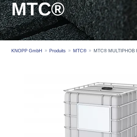
MTC®
KNOPP GmbH
Produits
MTC®
MTC® MULTIPHOB 