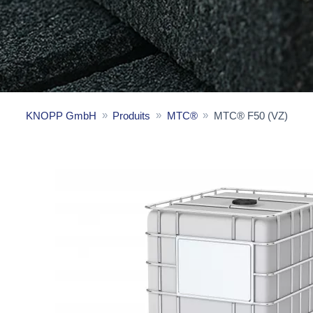
KNOPP GmbH
Produits
MTC®
MTC® F50 (VZ)