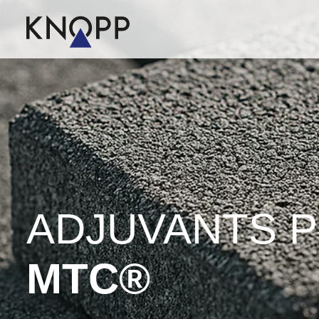
ADJUVANTS 
MTC®