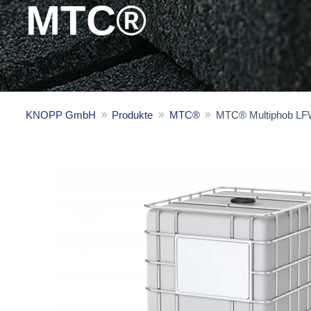
MTC®
KNOPP GmbH
Produkte
MTC®
MTC® Multiphob LF