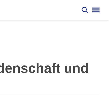
S
idenschaft und