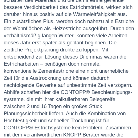
schaften des Materials und die damit einhergehende
bessere Verdichtbarkeit des Estrich­mörtels, wirken sich
darüber hinaus positiv auf die Wärmeleitfähigkeit aus.
Ein zusätzliches Plus, werden doch nahezu alle Estriche
der Wohnflächen als Heizestriche ausgeführt. Durch den
verhältnismäßig langen Winter, konnten viele Arbeiten
dieses Jahr erst später als ge­plant beginnen. Die
zeitliche Projektplanung drohte zu kippen. Mit
entscheidend zur Lösung dieses Dilemmas waren die
Estricharbeiten – benötigen doch normale,
konventionelle Zementestriche eine nicht unerhebliche
Zeit für die Austrocknung und können dadurch
nachfolgende Gewerke auf unbestimmte Zeit verzögern.
Abhilfe schaffen hier die CONTOPP® Beschleunigungs­
systeme, die mit ihrer kalkulierbaren Belegereife
zwischen 2 und 16 Tagen ein großes Stück
Planungssicherheit liefern. Auch die Kombination von
Hochfestigkeit und schneller Trock­nung ist für
CONTOPP® Estrichsysteme kein Problem. Zusammen
mit dem verantwortlichen KNOPP Berater wurde die