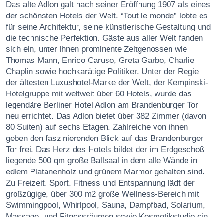
Das alte Adlon galt nach seiner Eröffnung 1907 als eines
der schönsten Hotels der Welt. “Tout le monde” lobte es
für seine Architektur, seine künstlerische Gestaltung und
die technische Perfektion. Gäste aus aller Welt fanden
sich ein, unter ihnen prominente Zeitgenossen wie
Thomas Mann, Enrico Caruso, Greta Garbo, Charlie
Chaplin sowie hochkarätige Politiker. Unter der Regie
der ältesten Luxushotel-Marke der Welt, der Kempinski-
Hotelgruppe mit weltweit über 60 Hotels, wurde das
legendäre Berliner Hotel Adlon am Brandenburger Tor
neu errichtet. Das Adlon bietet über 382 Zimmer (davon
80 Suiten) auf sechs Etagen. Zahlreiche von ihnen
geben den faszinierenden Blick auf das Brandenburger
Tor frei. Das Herz des Hotels bildet der im Erdgeschoß
liegende 500 qm große Ballsaal in dem alle Wände in
edlem Platanenholz und grünem Marmor gehalten sind.
Zu Freizeit, Sport, Fitness und Entspannung lädt der
großzügige, über 300 m2 große Wellness-Bereich mit
Swimmingpool, Whirlpool, Sauna, Dampfbad, Solarium,
Massage- und Fitnessräumen sowie Kosmetikstudio ein.