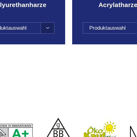
lyurethanharze
Acrylatharz
duktauswahl
Produktauswahl